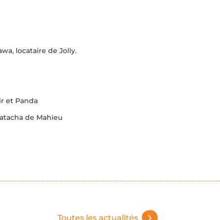
a, locataire de Jolly.
ir et Panda
Natacha de Mahieu
Toutes les actualités