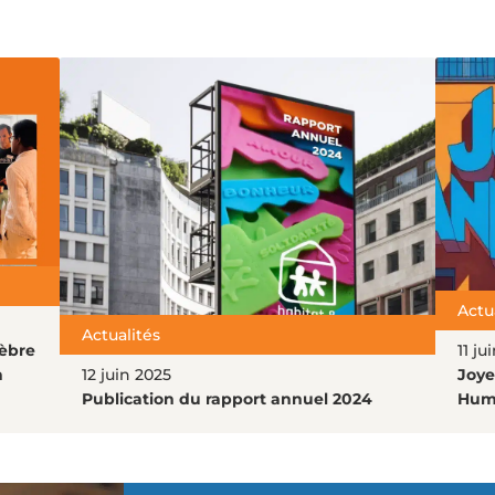
Actu
Actualités
èbre
11 ju
n
12 juin 2025
Joye
Publication du rapport annuel 2024
Hum
Lire l'article
Lire 