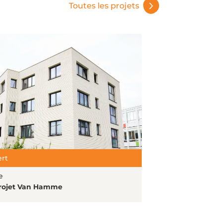
Toutes les projets
rt
e
rojet Van Hamme
l'article