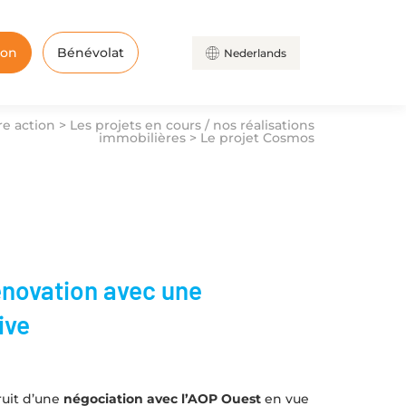
don
Bénévolat
Nederlands
re action
>
Les projets en cours / nos réalisations
immobilières
>
Le projet Cosmos
énovation avec une
ive
fruit d’une
négociation avec l’AOP Ouest
en vue