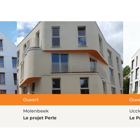
Ouvert
Ouve
Molenbeek
Uccl
Le projet Perle
Le P
Lire l'article
Lire 